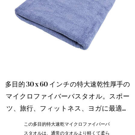
多目的 30 x 60 インチの特大速乾性厚手の
マイクロファイバーバスタオル。スポー
ツ、旅行、フィットネス、ヨガに最適で
す。
この多目的特大速乾マイクロファイバーバ
スタオルは、通常のタオルより軽くて柔ら