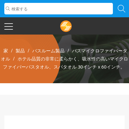
家
/
製品
/
バスルーム製品
/
バスマイクロファイバータ
オル
/
ホテル品質の非常に柔らかく、吸水性の高いマイクロ
ファイバーバスタオル、スパタオル 30インチ x 60インチ。