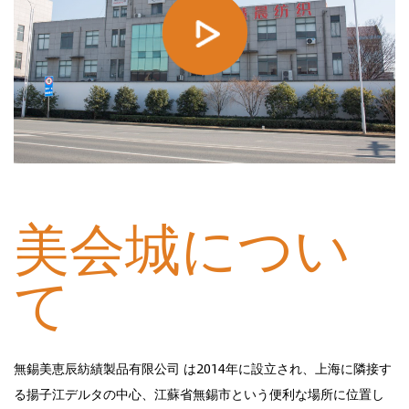
2014年設立
美会城につい
て
無錫美恵辰紡績製品有限公司 は2014年に設立され、上海に隣接す
る揚子江デルタの中心、江蘇省無錫市という便利な場所に位置し