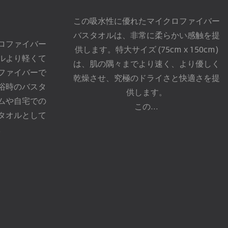
この吸水性に優れたマイクロファイバー
バスタオルは、非常に柔らかい感触を提
ロファイバー
供します。特大サイズ (75cm x 150cm)
ルより軽くて
は、肌の隅々までより速く、より優しく
ファイバーで
乾燥させ、究極のドライさと快適さを提
浴時のバスタ
供します。
ムや自宅での
この...
タオルとして
.