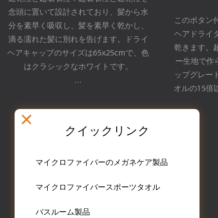
念頭に置いて設計されており、髪から水
このボタン
分を素早く吸収し、髪を素早く乾かし、
ヘアドライ
滴る濡れた髪に別れを告げます。ドライ
乾きます。
ヘアキャップのサイズは65x25cmで、色
ー生地で作
はクラシックなホワイトです。
ップグレー
...
オルの15
クイックリンク
マイクロファイバーのメガネケア製品
マイクロファイバースポーツタオル
バスルーム製品 メーカー
バスルーム製品