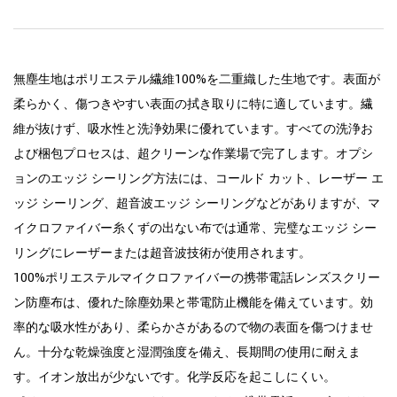
無塵生地はポリエステル繊維100%を二重織した生地です。表面が
柔らかく、傷つきやすい表面の拭き取りに特に適しています。繊
維が抜けず、吸水性と洗浄効果に優れています。すべての洗浄お
よび梱包プロセスは、超クリーンな作業場で完了します。オプシ
ョンのエッジ シーリング方法には、コールド カット、レーザー エ
ッジ シーリング、超音波エッジ シーリングなどがありますが、マ
イクロファイバー糸くずの出ない布では通常、完璧なエッジ シー
リングにレーザーまたは超音波技術が使用されます。
100%ポリエステルマイクロファイバーの携帯電話レンズスクリー
ン防塵布は、優れた除塵効果と帯電防止機能を備えています。効
率的な吸水性があり、柔らかさがあるので物の表面を傷つけませ
ん。十分な乾燥強度と湿潤強度を備え、長期間の使用に耐えま
す。イオン放出が少ないです。化学反応を起こしにくい。