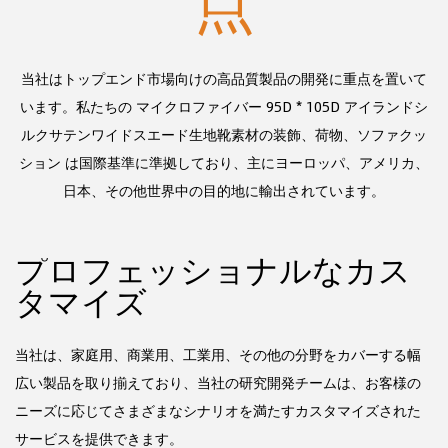
点
当社はトップエンド市場向けの高品質製品の開発に重点を置いて
います。私たちの
マイクロファイバー 95D * 105D アイランドシ
ルクサテンワイドスエード生地靴素材の装飾、荷物、ソファクッ
ション
は国際基準に準拠しており、主にヨーロッパ、アメリカ、
日本、その他世界中の目的地に輸出されています。
プロフェッショナルなカス
タマイズ
によ
当
と
し
当社は、家庭用、商業用、工業用、その他の分野をカバーする幅
発
広い製品を取り揃えており、当社の研究開発チームは、お客様の
ニーズに応じてさまざまなシナリオを満たすカスタマイズされた
サービスを提供できます。