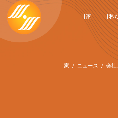
家
私
家
/
ニュース
/
会社