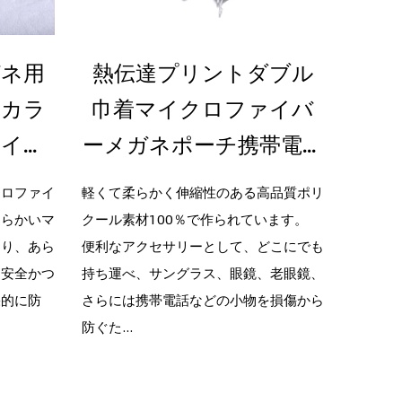
ガネ用
熱伝達プリントダブル
携帯
ドカラ
巾着マイクロファイバ
を
ァイバ
ーメガネポーチ携帯電話
あ
ンチ付
収納袋
ル
クロファイ
軽くて柔らかく伸縮性のある高品質ポリ
最高品
柔らかいマ
クール素材100％で作られています。
ズは 5
メ
おり、あら
便利なアクセサリーとして、どこにでも
らかく
に安全かつ
持ち運べ、サングラス、眼鏡、老眼鏡、
ネ、ゴ
果的に防
さらには携帯電話などの小物を損傷から
の画面
防ぐた...
面での使.