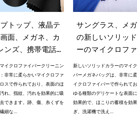
プトップ、液晶テ
サングラス、メ
ビ画面、メガネ、カ
の新しいソリッ
レンズ、携帯電話な
ーのマイクロフ
のマルチカラーマ
ーバッグ、巾着シ
マイクロファイバークリーニン
新しいソリッドカラーのマイ
：非常に柔らかいマイクロファ
ロファイバーレン
バーメガネバッグは、非常に
きポーチ
ロスで作られており、表面のほ
イクロファイバーで作られて
リーニングクロス
汚れ、指紋、汚れを効果的に吸
ゆる種類のデリケートな表面
インチ x 6インチ)
去できます。跡、傷、糸くずを
効果的で、ほこりの蓄積を効
細な...
ぎ、洗濯機で洗え...