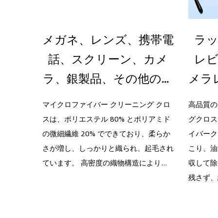
ルマ
メガネ、レンズ、携帯電
ラッ
携帯
話、スクリーン、カメ
レ
ーン
ラ、銀製品、その他のデ
メラ
リケートな表面のクリ
ど用
0%を二
マイクロファイバー クリーニング クロ
高品質の
かく、傷
スは、ポリエステル 80% とポリアミド
ーニングに最適なメガ
グクロス
イク
に適して
の微細繊維 20% でできており、柔らか
イバーク
ネ用マイクロファイバ
ズク
と洗浄効
さが増し、しっかりと織られ、起毛され
こり、油
ークロス
(7
浄および
ています。 高密度の織物構造により...
収して除
残さず、繊